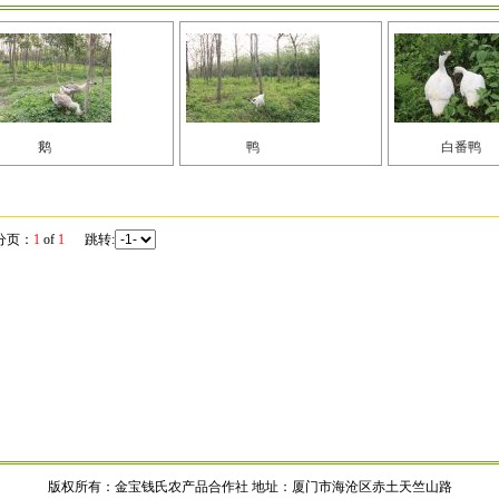
鹅
鸭
白番鸭
分页：
1
of
1
跳转:
版权所有：金宝钱氏农产品合作社 地址：厦门市海沧区赤土天竺山路